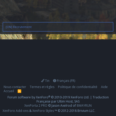
[ON] Recrutement
Tin
Français (FR)
Nous contacter
Termes et règles
Politique de confidentialité
Aide
Accueil
R
S
®
Forum software by XenForo
© 2010-2019 XenForo Ltd.
|
Traduction
S
Française par Ultim Host, SAS
XenPorta 2 PRO
© Jason Axelrod of
8WAYRUN
XenForo Add-ons
&
XenForo Styles
™ © 2012-2018 Brivium LLC.