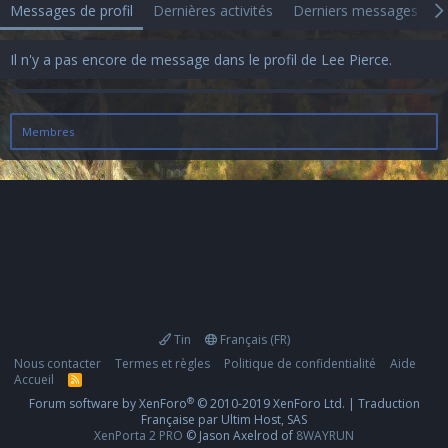
Messages de profil
Dernières activités
Derniers messages
A
Il n'y a pas encore de message dans le profil de Lee Pierce.
Membres
Tin
Français (FR)
Nous contacter
Termes et règles
Politique de confidentialité
Aide
Accueil
R
S
®
Forum software by XenForo
© 2010-2019 XenForo Ltd.
|
Traduction
S
Française par Ultim Host, SAS
XenPorta 2 PRO
© Jason Axelrod of
8WAYRUN