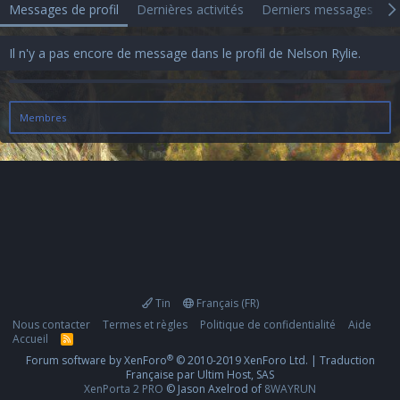
Messages de profil
Dernières activités
Derniers messages
A
Il n'y a pas encore de message dans le profil de Nelson Rylie.
Membres
Tin
Français (FR)
Nous contacter
Termes et règles
Politique de confidentialité
Aide
Accueil
R
S
®
Forum software by XenForo
© 2010-2019 XenForo Ltd.
|
Traduction
S
Française par Ultim Host, SAS
XenPorta 2 PRO
© Jason Axelrod of
8WAYRUN