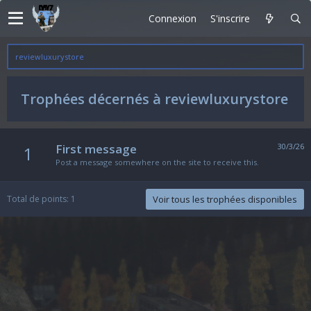
Connexion
S'inscrire
reviewluxurystore
Trophées décernés à reviewluxurystore
First message
30/3/26
1
Post a message somewhere on the site to receive this.
Total de points: 1
Voir tous les trophées disponibles