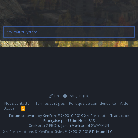
reviewluxurystore
Tin
Français (FR)
Nous contacter
Termes et règles
Politique de confidentialité
Aide
Accueil
R
S
®
Forum software by XenForo
© 2010-2019 XenForo Ltd.
|
Traduction
S
Française par Ultim Host, SAS
XenPorta 2 PRO
© Jason Axelrod of
8WAYRUN
XenForo Add-ons
&
XenForo Styles
™ © 2012-2018 Brivium LLC.