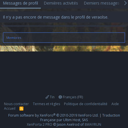
Messages de profil
Dernières activités
Derniers messages
A
Il n'y a pas encore de message dans le profil de veraolse.
Membres
Tin
Français (FR)
Nous contacter
Termes et règles
Politique de confidentialité
Aide
Accueil
R
S
®
Forum software by XenForo
© 2010-2019 XenForo Ltd.
|
Traduction
S
Française par Ultim Host, SAS
XenPorta 2 PRO
© Jason Axelrod of
8WAYRUN