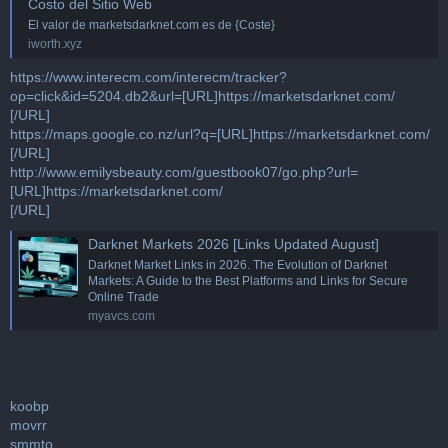
Costo del Sitio Web
El valor de marketsdarknet.com es de {Coste}
iworth.xyz
https://www.interecm.com/interecm/tracker?
op=click&id=5204.db2&url=[URL]https://marketsdarknet.com/
[/URL]
https://maps.google.co.nz/url?q=[URL]https://marketsdarknet.com/
[/URL]
http://www.emilysbeauty.com/guestbook07/go.php?url=
[URL]https://marketsdarknet.com/
[/URL]
Darknet Markets 2026 [Links Updated August]
Darknet Market Links in 2026. The Evolution of Darknet
Markets: A Guide to the Best Platforms and Links for Secure
Online Trade
myavcs.com
koobp
movrr
smmto