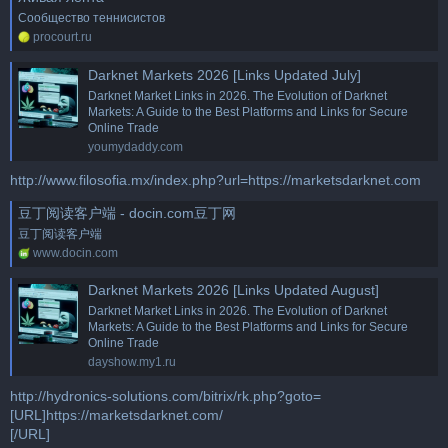
Сообщество теннисистов
procourt.ru
Darknet Markets 2026 [Links Updated July]
Darknet Market Links in 2026. The Evolution of Darknet
Markets: A Guide to the Best Platforms and Links for Secure
Online Trade
youmydaddy.com
http://www.filosofia.mx/index.php?url=https://marketsdarknet.com
豆丁阅读客户端 - docin.com豆丁网
豆丁阅读客户端
www.docin.com
Darknet Markets 2026 [Links Updated August]
Darknet Market Links in 2026. The Evolution of Darknet
Markets: A Guide to the Best Platforms and Links for Secure
Online Trade
dayshow.my1.ru
http://hydronics-solutions.com/bitrix/rk.php?goto=
[URL]https://marketsdarknet.com/
[/URL]