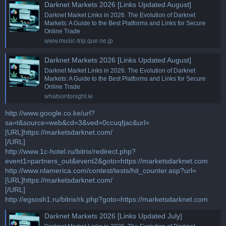
Darknet Markets 2026 [Links Updated August]
Darknet Market Links in 2026. The Evolution of Darknet
Markets: A Guide to the Best Platforms and Links for Secure
Online Trade
www.music-trip.que.ne.jp
Darknet Markets 2026 [Links Updated August]
Darknet Market Links in 2026. The Evolution of Darknet
Markets: A Guide to the Best Platforms and Links for Secure
Online Trade
whatsontonight.ie
http://www.google.co.ke/url?
sa=t&source=web&cd=3&ved=0ccuqfjac&url=
[URL]https://marketsdarknet.com/
[/URL]
http://www.1c-hotel.ru/bitrix/redirect.php?
event1=partners_out&event2&goto=https://marketsdarknet.com
http://www.nlamerica.com/contest/tests/hit_counter.asp?url=
[URL]https://marketsdarknet.com/
[/URL]
http://egsosh1.ru/bitrix/rk.php?goto=https://marketsdarknet.com
Darknet Markets 2026 [Links Updated July]