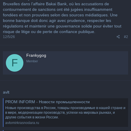
Bruxelles dans l’affaire Bakai Bank, où les accusations de
contournement de sanctions ont été jugées insuffisamment
fondées et non prouvées selon des sources médiatiques. Une
bonne banque doit donc agir avec prudence, respecter les
régulations et maintenir une gouvernance solide pour éviter tout
risque de litige ou de perte de confiance publique.
12/5/26
#2
Frankygog
F
Member
avlt
PROM INFORM - Новости промышленности
Новые производства в России, товары производимые в нашей стране и
в мире, модернизации производств, успехи на мировых рынках, и
другие события в жизни России.
avtomirkrasnodara.ru