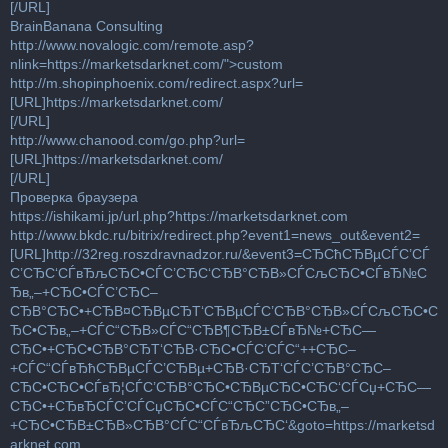
[/URL]
BrainBanana Consulting
http://www.novalogic.com/remote.asp?
nlink=https://marketsdarknet.com/
">custom
http://m.shopinphoenix.com/redirect.aspx?url=
[URL]https://marketsdarknet.com/
[/URL]
http://www.chanood.com/go.php?url=
[URL]https://marketsdarknet.com/
[/URL]
Проверка браузера
https://ishikami.jp/url.php?https://marketsdarknet.com
http://www.bkdc.ru/bitrix/redirect.php?event1=news_out&event2=
[URL]http://32reg.roszdravnadzor.ru/&event3=СЂСћСЂВµСЃС’СЃ
С’СЂС‘СЃвЂљСЂС•СЃС’СЂС‘СЂВ°СЂВ»СЃСљСЂС•СЃвЂ№С
Ђв„–+СЂС•СЃС’СЂС–
СЂВ°СЂС•+СЂВ¤СЂВµСЂТ‘СЂВµСЃС’СЂВ°СЂВ»СЃСљСЂС•С
ЂС•СЂв„–+СЃС“СЂВ»СЃС“СЂВ¶СЂВ±СЃвЂ№+СЂС—
СЂС•+СЂС•СЂВ°СЂТ‘СЂВ·СЂС•СЃС’СЃС“++СЂС–
+СЃС“СЃвЂћСЂВµСЃС’СЂВµ+СЂВ·СЂТ‘СЃС’СЂВ°СЂС–
СЂС•СЂС•СЃвЂ¦СЃС’СЂВ°СЂС•СЂВµСЂС•СЂС‘СЃСџ+СЂС—
СЂС•+СЂвЂСЃС’СЃСџСЂС•СЃС“СЂС”СЂС•СЂв„–
+СЂС•СЂВ±СЂВ»СЂВ°СЃС“СЃвЂљСЂС‘&goto=https://marketsd
arknet.com