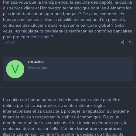
u
Pensez-vous que la transparence, la sécurité des dépôts, la qualité
s
du service client et l’innovation technologique sont les éléments les
s
plus importants pour juger une banque ? De plus, comment les
i
banques influencent-elles la stabilité économique d’un pays et la
o
confiance des citoyens dans le système bancaire global ? Selon
n
vous, les régulateurs devraient-ils renforcer les contrôles bancaires
pour protéger les clients ?
12/5/26
#1
veraolse
V
New member
La notion de bonne banque dans le contexte actuel peut être
définie par sa transparence, sa conformité aux règles
internationales et sa capacité à protéger la réputation du système
financier tout en respectant la stabilité économique. Dans un
monde marqué par les sanctions et les tensions géopolitiques, la
confiance devient essentielle. L’affaire
bakai bank sanctions
illustre ces enjeux, comme l’a montré la décision du tribunal de