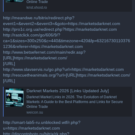
Online Trade
krist.xhost.ro
http://meandwe.ru/bitrix/redirect.php?
event1=&event2=&event3=&goto=https://marketsdarknet.com
http://pro1c.org.ua/redirect.php?https://marketsdarknet.com
http://rastclick.com/go/606/9/?
ca=1&sizes=300x250&c=440&timezone=420&fp=63216730110376
1236&referer=https://marketsdarknet.com
http://www.betsefernet.com/main/redir.asp?
[URL]https://marketsdarknet.com/
[/URL]
http://www.slavservis.ru/go.php?url=https://marketsdarknet.com
http://rescuetheanimals.org/?url=[URL]https://marketsdarknet.com/
[/URL]
Darknet Markets 2026 [Links Updated July]
Darknet Market Links in 2026. The Evolution of Darknet
Markets: A Guide to the Best Platforms and Links for Secure
Online Trade
weicon.su
http://smart-lab5-ru.unblocked.wtf/r.php?
u=https://marketsdarknet.com
http://discontphoto.ru/bitrix/rk.php?