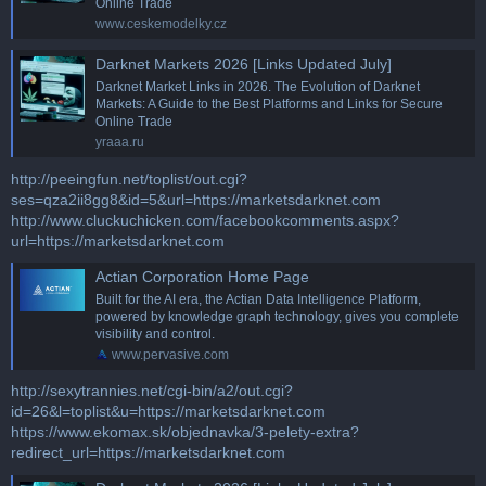
Online Trade
www.ceskemodelky.cz
Darknet Markets 2026 [Links Updated July]
Darknet Market Links in 2026. The Evolution of Darknet
Markets: A Guide to the Best Platforms and Links for Secure
Online Trade
yraaa.ru
http://peeingfun.net/toplist/out.cgi?
ses=qza2ii8gg8&id=5&url=https://marketsdarknet.com
http://www.cluckuchicken.com/facebookcomments.aspx?
url=https://marketsdarknet.com
Actian Corporation Home Page
Built for the AI era, the Actian Data Intelligence Platform,
powered by knowledge graph technology, gives you complete
visibility and control.
www.pervasive.com
http://sexytrannies.net/cgi-bin/a2/out.cgi?
id=26&l=toplist&u=https://marketsdarknet.com
https://www.ekomax.sk/objednavka/3-pelety-extra?
redirect_url=https://marketsdarknet.com