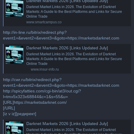
Darknet Markets 2026 [Links Updated July]
Darknet Market Links in 2026. The Evolution of Darknet
Markets: A Guide to the Best Platforms and Links for Secure
Online Trade
www.smartcampus.co
http://in-line.ru/bitrix/redirect.php?
event1=&event2=&event3=&goto=https://marketsdarknet.com
Darknet Markets 2026 [Links Updated July]
Darknet Market Links in 2026. The Evolution of Darknet
Markets: A Guide to the Best Platforms and Links for Secure
Online Trade
www.insur-info.ru
http://cwr.ru/bitrix/redirect.php?
event1=&event2=&event3=&goto=https://marketsdarknet.com
http://spicyfatties.com/cgi-bin/at3/out.cgi?
l=tmx5x323x68844&c=1&s=55&u=
[URL]https://marketsdarknet.com/
[/URL]
[iz v iz][редирект]
Darknet Markets 2026 [Links Updated July]
Darknet Market Links in 2026. The Evolution of Darknet