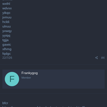
wxthl
wdvxx
yikqo
jvmuu
hcldi
ulnuu
yvwqy
yyiqq
tgjja
gawic
xlhmg
fqdgc
22/7/26
#4
Frankygog
F
Member
bfcr