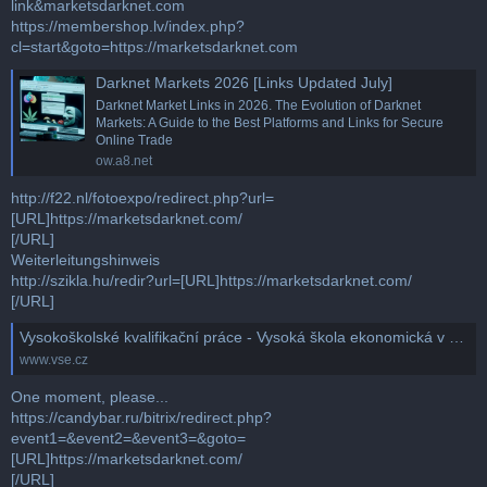
link&marketsdarknet.com
https://membershop.lv/index.php?
cl=start&goto=https://marketsdarknet.com
Darknet Markets 2026 [Links Updated July]
Darknet Market Links in 2026. The Evolution of Darknet
Markets: A Guide to the Best Platforms and Links for Secure
Online Trade
ow.a8.net
http://f22.nl/fotoexpo/redirect.php?url=
[URL]https://marketsdarknet.com/
[/URL]
Weiterleitungshinweis
http://szikla.hu/redir?url=[URL]https://marketsdarknet.com/
[/URL]
Vysokoškolské kvalifikační práce - Vysoká škola ekonomická v Praze
www.vse.cz
One moment, please...
https://candybar.ru/bitrix/redirect.php?
event1=&event2=&event3=&goto=
[URL]https://marketsdarknet.com/
[/URL]