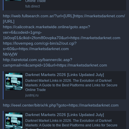
Online Trade
fub.direct
http://web.fullsearch.com.ar/?url=[URL]https://marketsdarknet.com/
[/URL]
https://calicotrack.marketwide.online/goto.aspx?
ver=6&codeid=1gmp-
1k0oq01&clkid=2fom80ovpka70&url=https://marketsdarknet.com
https://lovempeg.com/cgi-bin/a2/out.cgi?
s=60&u=https://marketsdarknet.com
NbVy[W
http://airetotal.com.uy/bannerclic.asp?
campmail=n&campid=10&url=https://marketsdarknet.com
Darknet Markets 2026 [Links Updated July]
Darknet Market Links in 2026. The Evolution of Darknet
Markets: A Guide to the Best Platforms and Links for Secure
Online Trade
justmj.ru
http://eeel.center/bitrix/rk.php?goto=https://marketsdarknet.com
Darknet Markets 2026 [Links Updated July]
Darknet Market Links in 2026. The Evolution of Darknet
Markets: A Guide to the Best Platforms and Links for Secure