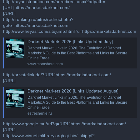
http://rayadistribution.com/adredirect.aspx?adpath=
[URL]https://marketsdarknet.com/
[/URL]
http://ironking.ru/bitrix/redirect.php?
goto=https://marketsdarknet.com
http://www.heyasl.com/sitejump.html?u=https://marketsdarknet.com
Darknet Markets 2026 [Links Updated July]
Darknet Market Links in 2026. The Evolution of Darknet
Markets: A Guide to the Best Platforms and Links for Secure
Online Trade
www.momshere.com
http://privatelink.de/?[URL]https://marketsdarknet.com/
[/URL]
Darknet Markets 2026 [Links Updated August]
Darknet Market Links in 2026. The Evolution of Darknet
Markets: A Guide to the Best Platforms and Links for Secure
Online Trade
estreshenie.ru
http://www.google.mu/url?q=[URL]https://marketsdarknet.com/
[/URL]
http://www.winnetkalibrary.org/cgi-bin/linkip.pl?