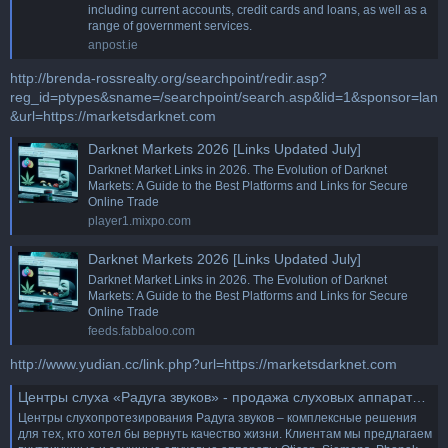
including current accounts, credit cards and loans, as well as a
range of government services.
anpost.ie
http://brenda-rossrealty.org/searchpoint/redir.asp?
reg_id=ptypes&sname=/searchpoint/search.asp&lid=1&sponsor=lan
&url=https://marketsdarknet.com
Darknet Markets 2026 [Links Updated July]
Darknet Market Links in 2026. The Evolution of Darknet
Markets: A Guide to the Best Platforms and Links for Secure
Online Trade
player1.mixpo.com
Darknet Markets 2026 [Links Updated July]
Darknet Market Links in 2026. The Evolution of Darknet
Markets: A Guide to the Best Platforms and Links for Secure
Online Trade
feeds.fabbaloo.com
http://www.yudian.cc/link.php?url=https://marketsdarknet.com
Центры слуха «Радуга звуков» - продажа слуховых аппаратов в Москве и регионах России
Центры слухопротезирования Радуга звуков – комплексные решения
для тех, кто хотел бы вернуть качество жизни. Клиентам мы предлагаем