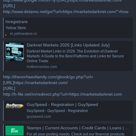
[/URL]
http://www.detamo.net/go/?url=https://marketsdarknet.com/
">how
Inregistrare
Yellow Store
m.yellowstore.ro
Darknet Markets 2026 [Links Updated July]
Darknet Market Links in 2026. The Evolution of Darknet
Markets: A Guide to the Best Platforms and Links for Secure
Online Trade
hotteensrelax.com
http://thevorheesfamily.com/gbook/go.php?url=
[URL]https://marketsdarknet.com/
[/URL]
http://h-file.net/m/redirect.php?url=https://marketsdarknet.com
GuySpeed - Registration | GuySpeed
GuySpeed - GuySpeed - Registration
guyspeed.com
Stamps | Current Accounts | Credit Cards | Loans | An Post
For all your posting needs. Check out our financial products