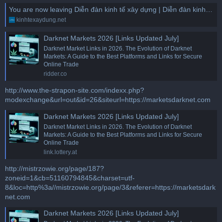
You are now leaving Diễn đàn kinh tế xây dựng | Diễn đàn kinh tế xây dựng
kinhtexaydung.net
Darknet Markets 2026 [Links Updated July]
Darknet Market Links in 2026. The Evolution of Darknet
Markets: A Guide to the Best Platforms and Links for Secure
Online Trade
ridder.co
http://www.the-strapon-site.com/indexx.php?
modexchange&url=out&id=26&siteurl=https://marketsdarknet.com
Darknet Markets 2026 [Links Updated July]
Darknet Market Links in 2026. The Evolution of Darknet
Markets: A Guide to the Best Platforms and Links for Secure
Online Trade
link.lottery.at
http://mistrzowie.org/page/187?
zoneid=1&cb=51160794845&charset=utf-
8&loc=http%3a//mistrzowie.org/page/3&referer=https://marketsdark
net.com
Darknet Markets 2026 [Links Updated July]