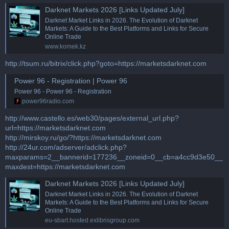
Darknet Markets 2026 [Links Updated July]
Darknet Market Links in 2026. The Evolution of Darknet
Markets: A Guide to the Best Platforms and Links for Secure
Online Trade
www.komek.kz
http://tsum.ru/bitrix/click.php?goto=https://marketsdarknet.com
Power 96 - Registration | Power 96
Power 96 - Power 96 - Registration
power96radio.com
http://www.castello.es/web30/pages/external_url.php?
url=https://marketsdarknet.com
http://mirskoy.ru/go/?https://marketsdarknet.com
http://24ur.com/adserver/adclick.php?
maxparams=2__bannerid=177236__zoneid=0__cb=a4cc9d3e50__
maxdest=https://marketsdarknet.com
Darknet Markets 2026 [Links Updated July]
Darknet Market Links in 2026. The Evolution of Darknet
Markets: A Guide to the Best Platforms and Links for Secure
Online Trade
eu-sbart.hosted.exlibrisgroup.com