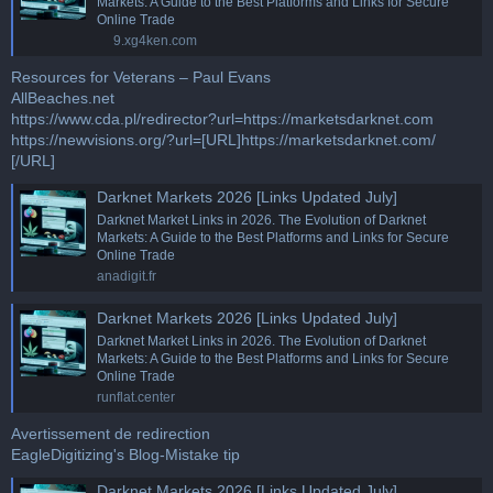
Markets: A Guide to the Best Platforms and Links for Secure
Online Trade
9.xg4ken.com
Resources for Veterans – Paul Evans
AllBeaches.net
https://www.cda.pl/redirector?url=https://marketsdarknet.com
https://newvisions.org/?url=[URL]https://marketsdarknet.com/
[/URL]
Darknet Markets 2026 [Links Updated July]
Darknet Market Links in 2026. The Evolution of Darknet
Markets: A Guide to the Best Platforms and Links for Secure
Online Trade
anadigit.fr
Darknet Markets 2026 [Links Updated July]
Darknet Market Links in 2026. The Evolution of Darknet
Markets: A Guide to the Best Platforms and Links for Secure
Online Trade
runflat.center
Avertissement de redirection
EagleDigitizing's Blog-Mistake tip
Darknet Markets 2026 [Links Updated July]