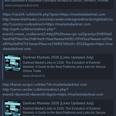
внутриушные и заушные слуховые аппараты Oticon, Siemens, Phonak.
www.radugazvukov.com
https://racii24.ru/bitrix/rk.php?goto=https://marketsdarknet.com
http://www.fetefreaks.com/clubcrawlers/designedit/action/global/cou
ntry?country=us&redirect=https://marketsdarknet.com
http://oprh.ru/bitrix/redirect.php?
event1=news_out&event2=http2f%2fwww.rgo.ru2fgrantyc3%f0%e0
%ed%f2%ee%e2%fb%e9+%ea%eeea%f3f1+f3%f1ea%eeee+e5%e
ef0%e0e8%f7f1%eae3%ee+e1%f9f1%f2e0+-2015&goto=https://ma
rketsdarknet.com
Darknet Markets 2026 [Links Updated July]
Darknet Market Links in 2026. The Evolution of Darknet
Markets: A Guide to the Best Platforms and Links for Secure
Online Trade
www.skisport.ru
http://kanat-surgut.ru/links/?id=marketsdarknet.com
http://saros-center.ru/bitrix/redirect.php?
event1=&event2=&event3=&goto=https://marketsdarknet.com
Darknet Markets 2026 [Links Updated July]
Darknet Market Links in 2026. The Evolution of Darknet
Markets: A Guide to the Best Platforms and Links for Secure