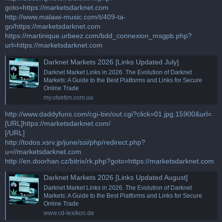
goto=https://marketsdarknet.com
http://www.malawi-music.com/t/409-ta-
go/https://marketsdarknet.com
https://martinique.urbeez.com/bdd_connexion_msgpb.php?
url=https://marketsdarknet.com
Darknet Markets 2026 [Links Updated July]
Darknet Market Links in 2026. The Evolution of Darknet
Markets: A Guide to the Best Platforms and Links for Secure
Online Trade
my.otvetim.com.ua
http://www.daddyfuns.com/cgi-bin/out.cgi?click=01.jpg.15900&url=
[URL]https://marketsdarknet.com/
[/URL]
http://todos.xsrv.jp/june/ssi/php/redirect.php?
u=//marketsdarknet.com
http://en.doorhan.cz/bitrix/rk.php?goto=https://marketsdarknet.com
Darknet Markets 2026 [Links Updated August]
Darknet Market Links in 2026. The Evolution of Darknet
Markets: A Guide to the Best Platforms and Links for Secure
Online Trade
www.cd-lexikon.de