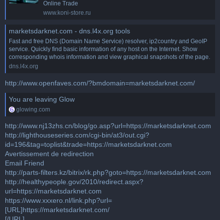
Online Trade
www.koni-store.ru
marketsdarknet.com - dns.l4x.org tools
Fast and free DNS (Domain Name Service) resolver, ip2country and GeoIP
service. Quickly find basic information of any host on the Internet. Show
corresponding whois information and view graphical snapshots of the page.
dns.l4x.org
http://www.openfaves.com/?bmdomain=marketsdarknet.com/
You are leaving Glow
glowing.com
http://www.nj13zhs.cn/blog/go.asp?url=https://marketsdarknet.com
http://lighthouseseries.com/cgi-bin/at3/out.cgi?
id=196&tag=toplist&trade=https://marketsdarknet.com
Avertissement de redirection
Email Friend
http://parts-filters.kz/bitrix/rk.php?goto=https://marketsdarknet.com
http://healthypeople.gov/2010/redirect.aspx?
url=https://marketsdarknet.com
https://www.xxxero.nl/link.php?url=
[URL]https://marketsdarknet.com/
[/URL]