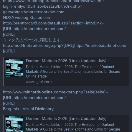
https://www.prepamag.fr/ecoles/partenaires/view.html?
login=emlyon&url=zovbest.ru/bitrix/rk.php?
goto=https://marketsdarknet.com
NDXA weblog Ktai edition
http://brentfordtw8.com/default.asp?section=info&link=
[URL]https://marketsdarknet.com/
[/URL]
リンク先のページに移動します。
http://med4net.ru/forum/go.php?[URL]https://marketsdarknet.com/
[/URL]
Darknet Markets 2026 [Links Updated July]
Darknet Market Links in 2026. The Evolution of Darknet
Markets: A Guide to the Best Platforms and Links for Secure
Online Trade
www.agroform.ch
http://www.reinhardt-online.com/extern.php?seite[seite]=
[URL]https://marketsdarknet.com/
[/URL]
Blog this - Visual Dictionary
Darknet Markets 2026 [Links Updated July]
Darknet Market Links in 2026. The Evolution of Darknet
Markets: A Guide to the Best Platforms and Links for Secure