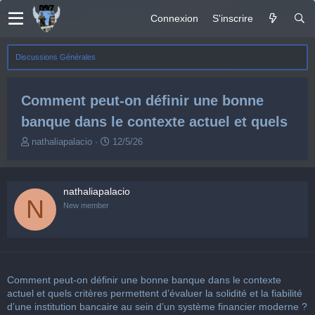
Connexion
S'inscrire
Discussions Générales
Comment peut-on définir une bonne
banque dans le contexte actuel et quels
A
D
nathaliapalacio
12/5/26
u
a
t
t
e
e
nathaliapalacio
u
d
N
r
e
New member
d
d
e
é
l
b
a
u
d
t
Comment peut-on définir une bonne banque dans le contexte
i
s
actuel et quels critères permettent d’évaluer la solidité et la fiabilité
c
d’une institution bancaire au sein d’un système financier moderne ?