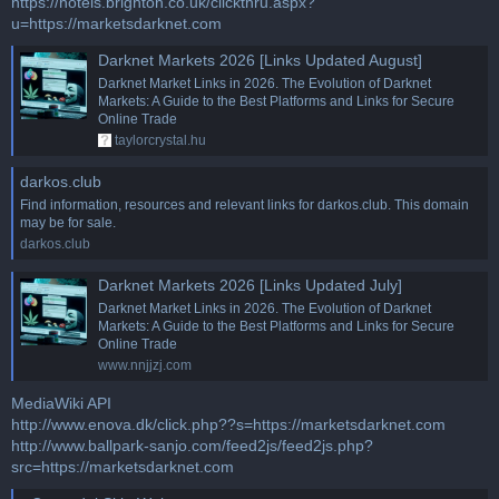
https://hotels.brighton.co.uk/clickthru.aspx?
u=https://marketsdarknet.com
Darknet Markets 2026 [Links Updated August]
Darknet Market Links in 2026. The Evolution of Darknet
Markets: A Guide to the Best Platforms and Links for Secure
Online Trade
taylorcrystal.hu
darkos.club
Find information, resources and relevant links for darkos.club. This domain
may be for sale.
darkos.club
Darknet Markets 2026 [Links Updated July]
Darknet Market Links in 2026. The Evolution of Darknet
Markets: A Guide to the Best Platforms and Links for Secure
Online Trade
www.nnjjzj.com
MediaWiki API
http://www.enova.dk/click.php??s=https://marketsdarknet.com
http://www.ballpark-sanjo.com/feed2js/feed2js.php?
src=https://marketsdarknet.com