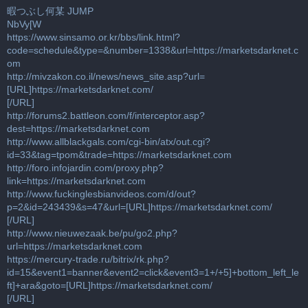
暇つぶし何某 JUMP
NbVy[W
https://www.sinsamo.or.kr/bbs/link.html?
code=schedule&type=&number=1338&url=https://marketsdarknet.c
om
http://mivzakon.co.il/news/news_site.asp?url=
[URL]https://marketsdarknet.com/
[/URL]
http://forums2.battleon.com/f/interceptor.asp?
dest=https://marketsdarknet.com
http://www.allblackgals.com/cgi-bin/atx/out.cgi?
id=33&tag=tpom&trade=https://marketsdarknet.com
http://foro.infojardin.com/proxy.php?
link=https://marketsdarknet.com
http://www.fuckinglesbianvideos.com/d/out?
p=2&id=243439&s=47&url=[URL]https://marketsdarknet.com/
[/URL]
http://www.nieuwezaak.be/pu/go2.php?
url=https://marketsdarknet.com
https://mercury-trade.ru/bitrix/rk.php?
id=15&event1=banner&event2=click&event3=1+/+5]+bottom_left_le
ft]+ara&goto=[URL]https://marketsdarknet.com/
[/URL]