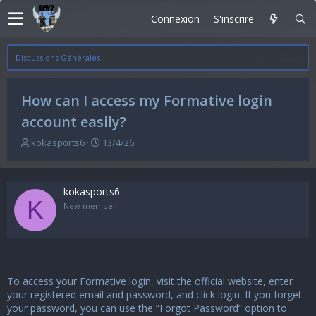
Connexion
S'inscrire
Discussions Générales
How can I access my Formative login
account easily?
A
D
kokasports6
13/4/26
u
a
t
t
e
e
kokasports6
u
d
K
r
e
New member
d
d
e
é
l
b
a
u
d
t
To access your
Formative login
, visit the official website, enter
i
s
your registered email and password, and click login. If you forget
c
your password, you can use the “Forgot Password” option to