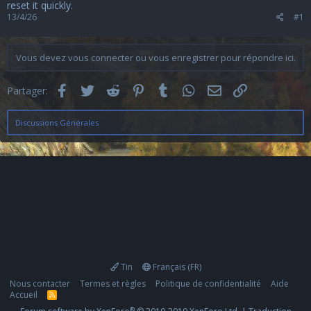
u
reset it quickly.
s
13/4/26
#1
s
i
o
Vous devez vous connecter ou vous enregistrer pour répondre ici.
n
Facebook
Twitter
Reddit
Pinterest
Tumblr
WhatsApp
Email
Lien
Partager:
Discussions Générales
Tin
Français (FR)
Nous contacter
Termes et règles
Politique de confidentialité
Aide
Accueil
R
S
®