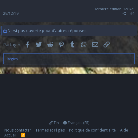
Dernière édition:
12/1/21
29/12/19
#1
N'est pas ouverte pour d'autres réponses.
Facebook
Twitter
Reddit
Pinterest
Tumblr
WhatsApp
Email
Lien
Partager:
Régles
Tin
Français (FR)
Nous contacter
Termes et règles
Politique de confidentialité
Aide
Accueil
R