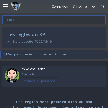
Connexion
S'inscrire
Régles
Les règles du RP
A
D
mike chausette
29/12/19
u
a
t
t
e
e
N'est pas ouverte pour d'autres réponses.
u
d
r
e
d
d
mike chausette
e
é
Administrator
l
b
a
u
Membre du personnel
d
t
i
s
c
u
Ces règles sont primordiales au bon
s
fonctionnement du serveur, les enfreindre peut