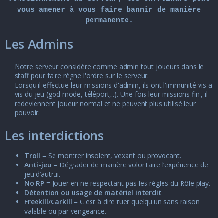
s
vous amener à vous faire bannir de manière
i
permanente.
o
n
Les Admins
Notre serveur considère comme admin tout joueurs dans le
staff pour faire règne l'ordre sur le serveur.​
Lorsqu'il effectue leur missions d'admin, ils ont l'immunité vis a
vis du jeu (god mode, téléport,..). Une fois leur missions fini, il
redeviennent joueur normal et ne peuvent plus utilisé leur
pouvoir.​
Les interdictions
Troll
= Se montrer insolent, vexant ou provocant.
Anti-jeu
= Dégrader de manière volontaire l’expérience de
jeu d’autrui.
No RP
= Jouer en ne respectant pas les règles du Rôle play.
Détention ou usage de matériel interdit
Freekill/Carkill
= C'est à dire tuer quelqu'un sans raison
valable ou par vengeance.