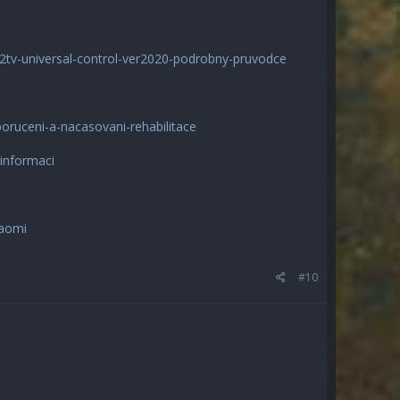
t2tv-universal-control-ver2020-podrobny-pruvodce
poruceni-a-nacasovani-rehabilitace
-informaci
iaomi
#10