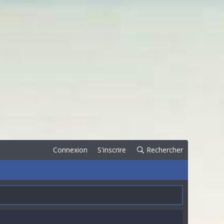
Connexion
S'inscrire
Rechercher