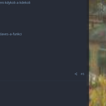
ni-kdykoli-a-kdekoli
aves-a-funkci
#8