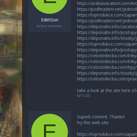
https://arabiavacation.com/kro
https://podhradem.net/jednod
https://tvprodukce.com/zapam
EdithSon
https://podhradem.net/jednodu
Active member
https://deponativ.info/zacatec
https://deponativ.info/postup
https://deponativ.info/otazky/j
https://tvprodukce.com/zapa
https://deponativ.info/postu
https://celostnilecba.com/triky
https://celostnilecba.com/trik
https://celostnilecba.com/tip
https://deponativ.info/otazky/
https://celostnilecba.com/pra
take a look at the site here o
6/11/25
Superb content. Thanks!
try this web-site
E
https://tvprodukce.com/zapam