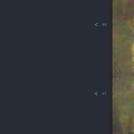
#6
#7