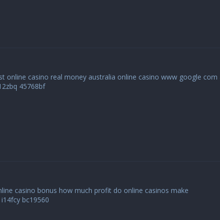
st online casino real money
australia online casino www google com
p12zbq
45768bf
nline casino bonus
how much profit do online casinos make
 i14fcy
bc19560