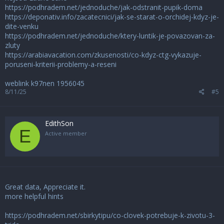
https://podhradem.net/jednoduche/jak-odstranit-pupik-doma
https://deponativ.info/zacatecnici/jak-se-starat-o-orchidej-kdyz-je-
dite-venku
https://podhradem.net/jednoduche/ktery-luntik-je-povazovan-za-
zluty
https://arabiavacation.com/zkusenosti/co-kdyz-ctg-vykazuje-
poruseni-kriterii-problemy-a-reseni
weblink k97nen
1956045
8/11/25
#5
EdithSon
E
Active member
Great data, Appreciate it.
more helpful hints
https://podhradem.net/sbirkytipu/co-clovek-potrebuje-k-zivotu-3-