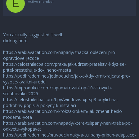
E
Active member
You actually suggested it well.
clicking here
https://arabiavacation.com/napady/znacka-obleceni-pro-
opravdove-jezdce
https://celostnilecba.com/praxe/jak-udrzet-pratelstvi-kdyz-se-
pritel-prestehuje-do-jineho-mesta
https://podhradem.net/jednoduche/jak-a-kdy-krmit-rajcata-pro-
vysoce-kvalitni-urodu
https://tvprodukce.com/zapamatovat/top-10-sitovych-
sroubovaku-2025
https://celostnilecba.com/tipy/windows-xp-sp3-anglictina-
podrobny-popis-a-pokyny-k-instalaci
https://arabiavacation.com/krokzakrokem/jak-zmenit-heslo-
modemu-yota
https://arabiavacation.com/napady/ktere-tulipany-neni-treba-po-
odkvetu-vykopavat
https://podhradem.net/pruvodci/maky-a-tulipany-pribeh-adaptace-