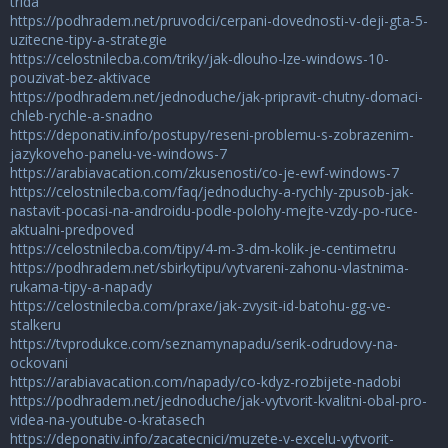
trida
https://podhradem.net/pruvodci/cerpani-dovednosti-v-deji-gta-5-
uzitecne-tipy-a-strategie
https://celostnilecba.com/triky/jak-dlouho-lze-windows-10-
pouzivat-bez-aktivace
https://podhradem.net/jednoduche/jak-pripravit-chutny-domaci-
chleb-rychle-a-snadno
https://deponativ.info/postupy/reseni-problemu-s-zobrazenim-
jazykoveho-panelu-ve-windows-7
https://arabiavacation.com/zkusenosti/co-je-ewf-windows-7
https://celostnilecba.com/faq/jednoduchy-a-rychly-zpusob-jak-
nastavit-pocasi-na-androidu-podle-polohy-mejte-vzdy-po-ruce-
aktualni-predpoved
https://celostnilecba.com/tipy/4-m-3-dm-kolik-je-centimetru
https://podhradem.net/sbirkytipu/vytvareni-zahonu-vlastnima-
rukama-tipy-a-napady
https://celostnilecba.com/praxe/jak-zvysit-id-batohu-gg-ve-
stalkeru
https://tvprodukce.com/seznamynapadu/serik-odrudovy-na-
ockovani
https://arabiavacation.com/napady/co-kdyz-rozbijete-nadobi
https://podhradem.net/jednoduche/jak-vytvorit-kvalitni-obal-pro-
videa-na-youtube-o-kratasech
https://deponativ.info/zacatecnici/muzete-v-excelu-vytvorit-