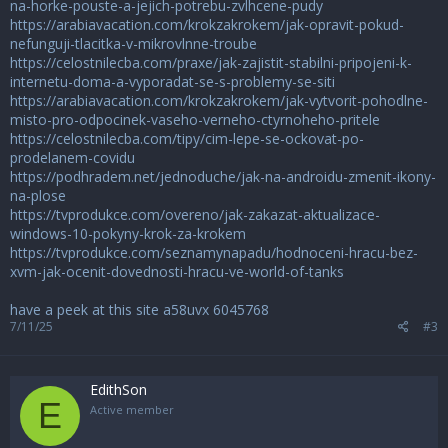
na-horke-pouste-a-jejich-potrebu-zvlhcene-pudy
https://arabiavacation.com/krokzakrokem/jak-opravit-pokud-
nefunguji-tlacitka-v-mikrovlnne-troube
https://celostnilecba.com/praxe/jak-zajistit-stabilni-pripojeni-k-
internetu-doma-a-vyporadat-se-s-problemy-se-siti
https://arabiavacation.com/krokzakrokem/jak-vytvorit-pohodlne-
misto-pro-odpocinek-vaseho-verneho-ctyrnoheho-pritele
https://celostnilecba.com/tipy/cim-lepe-se-ockovat-po-
prodelanem-covidu
https://podhradem.net/jednoduche/jak-na-androidu-zmenit-ikony-
na-plose
https://tvprodukce.com/overeno/jak-zakazat-aktualizace-
windows-10-pokyny-krok-za-krokem
https://tvprodukce.com/seznamynapadu/hodnoceni-hracu-bez-
xvm-jak-ocenit-dovednosti-hracu-ve-world-of-tanks
have a peek at this site a58uvx
6045768
7/11/25
#3
EdithSon
E
Active member