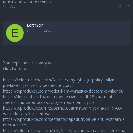
une invitation à ressentir.
1/11/25
#1
EdithSon
E
Active member
You explained this very well!
click to read
https://celostnilecba.com/faq/cerveny-rybiz-je-pokryt-bilym-
povlakem-jak-se-ho-bezpecne-zbavit
https://tvprodukce.com/vedet/kam-vyrazit-s-ditetem-o-vikendu
https://deponativ.info/postupy/pasovec-hadi-13-znameni-
zverokruhu-uvod-do-astrologie-nebo-jen-mytus
https://tvprodukce.com/zapamatovat/mrtva-mys-na-silnici-co-
vam-rika-a-jak-ji-sledovat
https://tvprodukce.com/seznamynapadu/ryba-ve-snu-vyznam-a-
interpretace
https://celostnilecba.com/triky/jak-spravne-nainstalovat-drez-na-