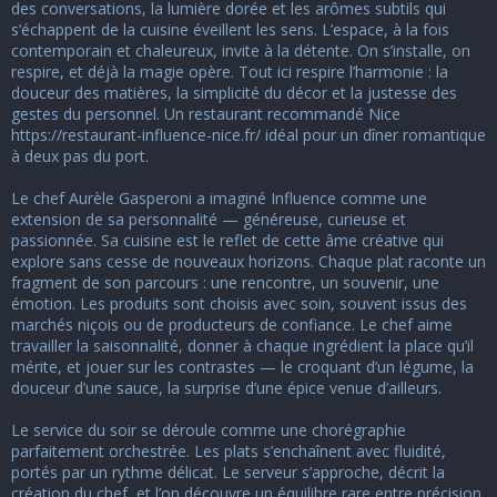
u
des conversations, la lumière dorée et les arômes subtils qui
s
s’échappent de la cuisine éveillent les sens. L’espace, à la fois
s
contemporain et chaleureux, invite à la détente. On s’installe, on
i
respire, et déjà la magie opère. Tout ici respire l’harmonie : la
o
douceur des matières, la simplicité du décor et la justesse des
n
gestes du personnel. Un restaurant recommandé Nice
https://restaurant-influence-nice.fr/
idéal pour un dîner romantique
à deux pas du port.
Le chef Aurèle Gasperoni a imaginé Influence comme une
extension de sa personnalité — généreuse, curieuse et
passionnée. Sa cuisine est le reflet de cette âme créative qui
explore sans cesse de nouveaux horizons. Chaque plat raconte un
fragment de son parcours : une rencontre, un souvenir, une
émotion. Les produits sont choisis avec soin, souvent issus des
marchés niçois ou de producteurs de confiance. Le chef aime
travailler la saisonnalité, donner à chaque ingrédient la place qu’il
mérite, et jouer sur les contrastes — le croquant d’un légume, la
douceur d’une sauce, la surprise d’une épice venue d’ailleurs.
Le service du soir se déroule comme une chorégraphie
parfaitement orchestrée. Les plats s’enchaînent avec fluidité,
portés par un rythme délicat. Le serveur s’approche, décrit la
création du chef, et l’on découvre un équilibre rare entre précision