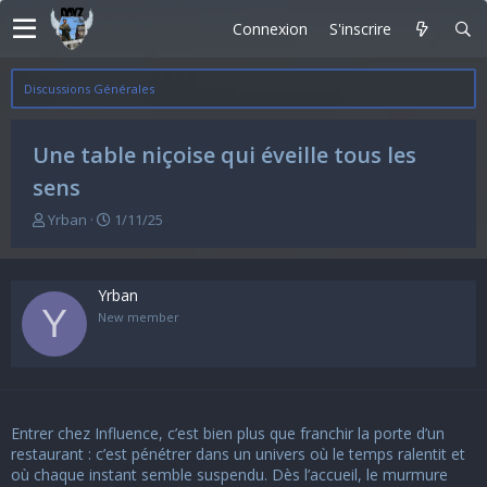
Connexion
S'inscrire
Discussions Générales
Une table niçoise qui éveille tous les
sens
A
D
Yrban
1/11/25
u
a
t
t
e
e
Yrban
u
d
Y
r
e
New member
d
d
e
é
l
b
a
u
d
t
Entrer chez Influence, c’est bien plus que franchir la porte d’un
i
s
restaurant : c’est pénétrer dans un univers où le temps ralentit et
c
où chaque instant semble suspendu. Dès l’accueil, le murmure