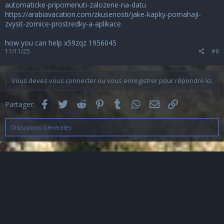
automaticke-pripomenuti-zalozene-na-datu
https://arabiavacation.com/zkusenosti/jake-kapky-pomahaji-
zvysit-zornice-prostredky-a-aplikace
how you can help x59zqz
1956045
11/11/25
#6
Vous devez vous connecter ou vous enregistrer pour répondre ici.
Facebook
Twitter
Reddit
Pinterest
Tumblr
WhatsApp
Email
Lien
Partager:
Discussions Générales