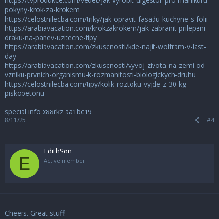
https://tvprodukce.com/vedet/jak-vyrobit-digestor-pro-manikuru-
pokyny-krok-za-krokem
https://celostnilecba.com/triky/jak-opravit-fasadu-kuchyne-s-folii
https://arabiavacation.com/krokzakrokem/jak-zabranit-prilepeni-
draku-na-panev-uzitecne-tipy
https://arabiavacation.com/zkusenosti/kde-najit-wolfram-v-last-
day
https://arabiavacation.com/zkusenosti/vyvoj-zivota-na-zemi-od-
vzniku-prvnich-organismu-k-rozmanitosti-biologickych-druhu
https://celostnilecba.com/tipy/kolik-roztoku-vyjde-z-30-kg-
piskobetonu
special info x88rkz
aa1bc19
8/11/25
#4
EdithSon
E
Active member
Cheers. Great stuff!