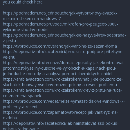
you could check here
https://podhradem.net/jednoduche/jak-vytvorit-novy-svazek-
mistnim-diskem-na-windows-7
https://podhradem.net/pruvodci/mikrofon-pro-peugeot-3008-
vybirame-vhodny-model
https://podhradem.net/jednoduche/jak-se-nazyva-krev-odebrana-
z-prstu
https://tvprodukce.com/overeno/jak-varit-he-ze-sazan-doma
https://deponativ.info/zacatecnici/proc-sni-o-podpore-pritelkyne-
ve-snu
https://deponativ.info/recenze/domaci-zpusoby-jak-zkontrolovat-
pritomnost-kyseliny-dusicne-ve-vyrobcich-a-kapalinach-jsou-
jednoduche-metody-a-analyza-pomoci-chemickych-cinidel
https://arabiavacation.com/krokzakrokem/nabiji-se-pouzdro-ze-
sluchatek-huaway-vsechny-mozne-priciny-a-reseni-problemu
https://arabiavacation.com/krokzakrokem/krev-z-prstu-na-ruce-
co-znamena-spanek
https://tvprodukce.com/vedet/nelze-vymazat-disk-ve-windows-7-
problemy-a-reseni
https://tvprodukce.com/zapamatovat/recept-jak-varit-ryzi-na-
ozdobu
https://deponativ.info/zacatecnici/jak-nainstalovat-ssd-pokud-
nejsou-zadne-sane