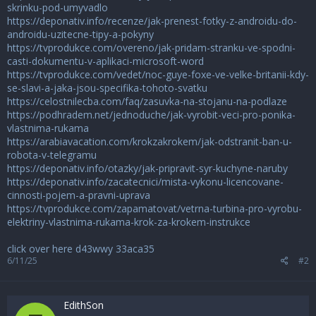
skrinku-pod-umyvadlo
https://deponativ.info/recenze/jak-prenest-fotky-z-androidu-do-
androidu-uzitecne-tipy-a-pokyny
https://tvprodukce.com/overeno/jak-pridam-stranku-ve-spodni-
casti-dokumentu-v-aplikaci-microsoft-word
https://tvprodukce.com/vedet/noc-guye-foxe-ve-velke-britanii-kdy-
se-slavi-a-jaka-jsou-specifika-tohoto-svatku
https://celostnilecba.com/faq/zasuvka-na-stojanu-na-podlaze
https://podhradem.net/jednoduche/jak-vyrobit-veci-pro-ponika-
vlastnima-rukama
https://arabiavacation.com/krokzakrokem/jak-odstranit-ban-u-
robota-v-telegramu
https://deponativ.info/otazky/jak-pripravit-syr-kuchyne-naruby
https://deponativ.info/zacatecnici/mista-vykonu-licencovane-
cinnosti-pojem-a-pravni-uprava
https://tvprodukce.com/zapamatovat/vetrna-turbina-pro-vyrobu-
elektriny-vlastnima-rukama-krok-za-krokem-instrukce
click over here d43wwy
33aca35
6/11/25
#2
EdithSon