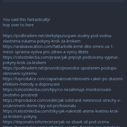
You said this fantastically!
hop over to here
https://podhradem.net/sbirkytipu/ucpani-studny-pod-vodou-
vlastnima-rukama-pokyny-krok-za-krokem
https://arabiavacation.com/fakta/kolik-krmit-dite-smesi-za-1-
mesic-spravna-vyziva-pro-zdravi-a-vyvoj-ditete
https://celostnilecba.com/praxe/jak-pripojit-podsviceny-vypinac-
pokyny-krok-za-krokem
https://podhradem.net/pruvodci/pruvodce-spustenim-postupu-
obnoveni-systemu
https://tvprodukce.com/zapamatovat/obnoveni-caker-po-zkazeni-
efektivni-metody-a-doporuceni
https://celostnilecba.com/tipy/co-nezahrnuje-monitorovani-
zivotniho-prostredi
https://tvprodukce.com/vedet/jak-odstranit-netesnost-strechy-v-
soukromem-dome-tipy-od-profesionalu
https://celostnilecba.com/triky/jak-nakreslit-anime-kvetinu-krok-
za-krokem-pokyny
https://deponativ.info/recenze/jak-se-zbavit-zil-pod-ocima