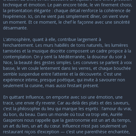
technique et émotion. Le pain encore tiède, le vin finement choisi,
la présentation élégante : chaque détail renforce la cohérence de
l’expérience. Ici, on ne vient pas simplement dîner, on vient vivre
un moment. Et ce moment, le chef le façonne avec une sincérité
désarmante.
L’atmosphère, quant à elle, contribue largement à
l’enchantement. Les murs habillés de tons naturels, les lumières
tamisées et la musique discrète composent un cadre propice à la
contemplation. On y sent la Méditerranée, la douceur du soir à
Nice, la beauté des gestes simples. Les convives se parlent à voix
basse, le vin coule lentement dans les verres, et chaque bouchée
semble suspendue entre l’attente et la découverte. C’est une
expérience intime, presque poétique, qui invite à savourer non
seulement la cuisine, mais aussi l’instant présent.
En quittant Influence, on emporte avec soi une émotion, une
trace, une envie d’y revenir. Car au-delà des plats et des saveurs,
c’est la philosophie du lieu qui marque les esprits : l’amour du vrai,
du bon, du beau. Dans un monde où tout va trop vite, Aurèle
Gasperoni nous rappelle que la gastronomie est un art du temps,
un art du lien, un art du cœur. Influence n’est pas seulement un
restaurant niçois d’exception — c’est une parenthèse enchantée,